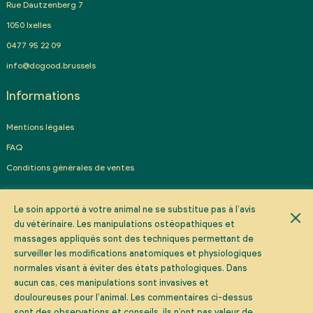
Rue Dautzenberg 7
1050 Ixelles
0477 95 22 09
info@dogood.brussels
Informations
Mentions légales
FAQ
Conditions générales de ventes
Prendre rendez-vous
Le soin apporté à votre animal ne se substitue pas à l’avis
du vétérinaire. Les manipulations ostéopathiques et
massages appliqués sont des techniques permettant de
PRENDRE RDV
surveiller les modifications anatomiques et physiologiques
normales visant à éviter des états pathologiques. Dans
aucun cas, ces manipulations sont invasives et
douloureuses pour l’animal. Les commentaires ci-dessus
sont des observations et conseils, ils n’ont pas valeur de