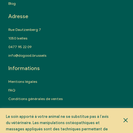
Blog
Adresse
Rue Dautzenberg 7
1050 Ixelles
0477 95 22 09
info@dogood.brussels
Informations
Mentions légales
FAQ
Conditions générales de ventes
Prendre rendez-vous
Le soin apporté à votre animal ne se substitue pas à l’avis
du vétérinaire. Les manipulations ostéopathiques et
massages appliqués sont des techniques permettant de
PRENDRE RDV