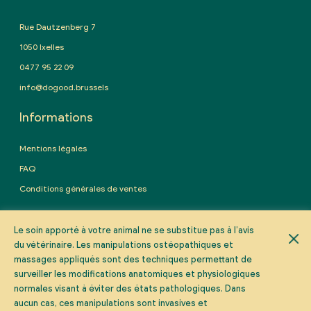
Rue Dautzenberg 7
1050 Ixelles
0477 95 22 09
info@dogood.brussels
Informations
Mentions légales
FAQ
Conditions générales de ventes
Prendre rendez-vous
Le soin apporté à votre animal ne se substitue pas à l’avis
du vétérinaire. Les manipulations ostéopathiques et
massages appliqués sont des techniques permettant de
PRENDRE RDV
surveiller les modifications anatomiques et physiologiques
normales visant à éviter des états pathologiques. Dans
aucun cas, ces manipulations sont invasives et